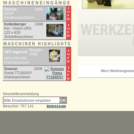
Exeron
1999
303 P
Erodiermaschinen
Kellenberger
1998
Kel - Vision URS
125 x 430
Schleifmaschinen
Baujahr
OPS Ingersoll
2006
OPS 650 HSC
Fräsmaschinen
Doosan
2008
Merz Werkzeugmas
Puma TT1800SY
Drehmaschinen
Newsletteranmeldung
Besucher: 767.141
Impressum