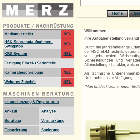
Home
Ge
Willkommen
Mediumverteiler
NEU
Ihre Aufgabenstellung verlang
HSK-Schrumpfaufnahmen-
NEU
Swingstop
Durch die jahrzehntelange Erfa
der HSC EDM Technik, gegründe
KBS System
NEU
von gebrauchten Wirtschaftsg
Sicherstellungen und Verlag
Fertigung Einzel- / Serienteile
Alleinstellungscharakter, welc
Kamerabeschreibung
NEU
Als technische Unternehmensbe
Unternehmen zur Verfügung.
Weiteres Zubehör
NEU
"Man entdeckt keine neuen Erdte
Instandsetzung & Reparaturen
Ankauf
Analyse
Beratung
Vermarktung
Finanzierung
Sanierung