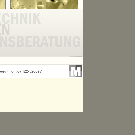
berg
·
Fon: 07422-520697