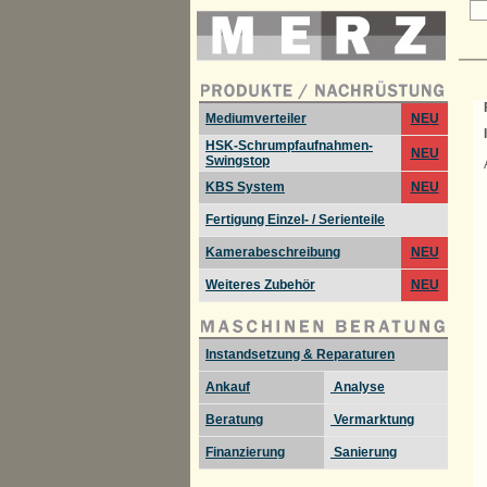
Mediumverteiler
NEU
HSK-Schrumpfaufnahmen-
NEU
Swingstop
KBS System
NEU
Fertigung Einzel- / Serienteile
Kamerabeschreibung
NEU
Weiteres Zubehör
NEU
Instandsetzung & Reparaturen
Ankauf
Analyse
Beratung
Vermarktung
Finanzierung
Sanierung