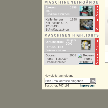
Exeron
1999
303 P
Erodiermaschinen
Kellenberger
1998
Kel - Vision URS
125 x 430
Schleifmaschinen
Baujahr
OPS Ingersoll
2006
OPS 650 HSC
Fräsmaschinen
Doosan
2008
Puma TT1800SY
Drehmaschinen
Newsletteranmeldung
Besucher: 767.193
Impressum