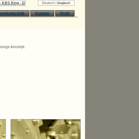
BS Ring - Die neue Art des Fräsens
Deutsch |
Englisch
ervicetechnik
Kontakt
Profil
rungs-konzept.