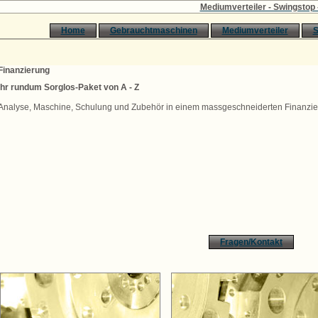
Mediumverteiler - Swingstop - K
Home
Gebrauchtmaschinen
Mediumverteiler
S
Finanzierung
Ihr rundum Sorglos-Paket von A - Z
Analyse, Maschine, Schulung und Zubehör in einem massgeschneiderten Finanzie
Fragen/Kontakt